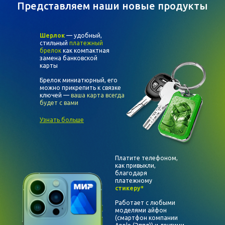
Представляем наши новые продукты
Шерлок
— удобный,
стильный
платежный
брелок
как компактная
замена банковской
карты
Брелок миниатюрный, его
можно прикрепить к связке
ключей —
ваша карта всегда
будет с вами
Узнать больше
Платите телефоном,
как привыкли,
благодаря
платежному
стикеру*
Работает с любыми
моделями
айфон
(смартфон компании