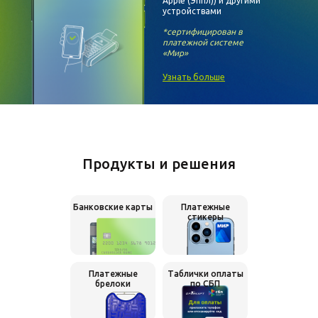
Apple (Эппл)) и другими
устройствами
*сертифицирован в
платежной
системе
«Мир»
Узнать больше
Продукты и решения
Банковские карты
Платежные
стикеры
Платежные
Таблички оплаты
брелоки
по СБП